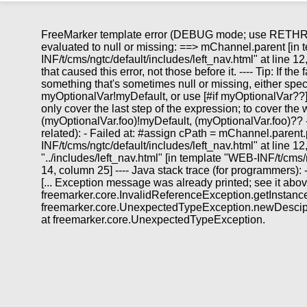
FreeMarker template error (DEBUG mode; use RETHROW
evaluated to null or missing: ==> mChannel.parent [in
INF/t/cms/ngtc/default/includes/left_nav.html" at line 12, c
that caused this error, not those before it. ---- Tip: If th
something that's sometimes null or missing, either speci
myOptionalVar!myDefault, or use [#if myOptionalVar??
only cover the last step of the expression; to cover th
(myOptionalVar.foo)!myDefault, (myOptionalVar.foo)?? --
related): - Failed at: #assign cPath = mChannel.parent
INF/t/cms/ngtc/default/includes/left_nav.html" at line 
"../includes/left_nav.html" [in template "WEB-INF/t/cms/
14, column 25] ---- Java stack trace (for programmers):
[... Exception message was already printed; see it above 
freemarker.core.InvalidReferenceException.getInstanc
freemarker.core.UnexpectedTypeException.newDescip
at freemarker.core.UnexpectedTypeException.