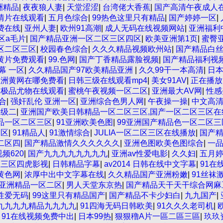
亚洲精品
|
夜夜狼人妻
|
天堂涩涩
|
台湾佬大香蕉
|
国产高清午夜成人
情片在线观看
|
五月色综合
|
99热色这里只有精品
|
国产婷婷一区
|
费在线
|
亚州人妻
|
欧州91高潮
|
成人无码在线视频网站
|
亚洲福利
区a毛片
|
国产精品亚洲一区二区三区四区
|
欧美亚洲第1页
|
蜜臀
区二区三区
|
校园春色综合
|
久久久精品视频欧州站
|
国产精品白
黄片免费观看
|
99.色网
|
国产丁香精品露脸视频
|
国产精品福利视
幕 一区
|
久久精品国产97欧美精品亚洲
|
久久99干一本高清
|
日
亚洲黄网在哪免费看
|
日韩三级在线观看mp4
|
美女91AV
|
正在播放
|
极品尤物在线观看
|
蜜桃午夜视频一区二区
|
亚洲最大AV网
|
性感
合
|
强奸乱伦 亚洲一区
|
亚洲综合色男人网
|
午夜操一操
|
中文高
一级二
|
亚洲国产欧美日韩精品一区二区三区,国产一区二区三区在线
品一区二区三区
|
91亚洲欧美色图
|
99亚洲国产精品色一区二区三
三区
|
91精品人
|
91激情综合
|
JULIA一区二区三区在线播放
|
国产精
二区四
|
国产精品激情久久久久久久
|
亚洲色图欧美色图综合
|
一
视频620
|
国产九九九九九九九九
|
亚洲av性爱电影
|
久久妇
|
五月
区三区四虎影视
|
日韩精品字幕
|
av2014 日韩在线中文字幕
|
91在
黄色网
|
浓厚中出中文字幕在线
|
久久精品国产亚洲粉嫩
|
91丝袜
亚洲精品一区二区
|
男人天堂东京热
|
国产精品天干天干综合网麻
性爱无码
|
99这里只有精品国产
|
国产精品不卡少妇白
|
九九国产
|
九九九九精品九九九九
|
91四海无码日韩欧美
|
91久久久老司机
|
|
91在线视频免费中出
|
日本99热
|
狠狠穞A片一區二區三區
|
玖玖