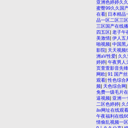
亚洲色婷婷久
蜜臀99久久国
在看
|
日本精品
品一区二区三区
三区国产在线
四五区
|
老子午
美激情
|
伊人五
啪视频
|
中国黑
影院
|
天天视频
洲aV性爱
|
久久
婷婷
|
午夜男人
页萱萱影音先
网欧
|
91 国产
观看
|
性色综合
频
|
天色综合网
免费一级毛片
逼视频
|
亚洲一
二区色婷婷
|
久
āv网址在线观
午夜福利在线66
情偷乱视频一