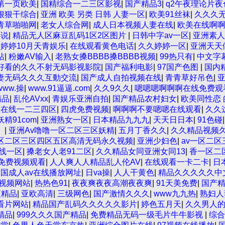
看 中文无码一区二区不卡AV 91视频一区二 欧美黄片第二区 9
第一页欧美
|
国精综合一二三区影视
|
国产精品3
|
q2午夜理论片夜
区三区 五月天丝袜逼网 婷婷五月综合激情中文字幕 99久久久
狠狠干综合
|
亚洲 欧美 另类 日韩 人妻一区
|
欧美91丝袜
|
久久久
片在线播放 亚洲无码日韩一区欧美二区三页 国产成人自拍欧美在
青草啪啪网
|
老女人综合网
|
成人日本视频人妻在线
|
欧美在线啊
幕不卡一二区 99riAV国产精品视频 日本乱伦视频第十页 日
小说
|
精品无人区麻豆乱码1区2区图片
|
日韩中字av一区
|
亚洲素人
看 亚洲色情小说电影综合区 99精品黄片 无码欧美毛片一区二区
|
婷婷10月天青娱乐
|
在线观看黄色电话
|
久久婷婷一区
|
亚洲天天
女老师 www.99.com黄色片 欧美黄片精品一区二区三区 国
站
|
粉嫩AV输入
|
老熟女搡BBBB搡BBBB视频
|
99热只有
|
中文字
v 婷婷七七久久激情五月天四色播 超碰caoporn91精品 国
好看的久久不射无码影视影院
|
国产福利电影
|
97国产色图
|
国内
国产乱伦日韩免费欧美 97激情人妻小说 大香蕉日韩区欧美区 9
妻无码久久久互動交流
|
国产成人自拍视频在线
|
青青草好吊色
|
品久久国产亚洲av麻豆 五月天婷婷欧美成人 国产一区二区欧美情色
www.操
|
www.91逼逼.com
|
久久9久久
|
嗯嗯嗯啊啊啊在线免费观
二区三区 欧美午夜激情视频网 91在线视频综合精品 欧美日韩国
精品
|
乱伦AVxx
|
青娱乐亚洲自拍
|
国产精品农村妇女
|
欧美同性恋 的
爽人人爽人人插人人爽 欧美日韩性爱视频网 日韩经典AV在线观看 
频在线一二三四区
|
四虎免费视频
|
啊啊啊不要嗯嗯在线观看
|
久久
区中文字幕 蜜臀AV在线播放一区二区三区 91新人国产在线播放
精91com
|
亚洲熟女一区
|
日本精品九九九
|
天天日日本
|
91色碰
看a黄片 人妻熟人中文字幕一区二区 日韩熟妇91aBb 久久精品
m。
|
亚洲Av噜噜一区二区三区妖精
|
五月丁香久久
|
久久精品视频
区网站 av中文一级字幕 亚洲成人小说综合网 欧美日韩91在线 
区二区三区四区五区高清无码永久视频
|
亚洲少妇色
|
av一区二区
区二区三区精品 我要看亚洲黄色 一区不卡在线观看二区 三级片一
线一区
|
搡老女人老91二区
|
久久精品女同亚洲女同13
|
香一区二
老板一区 精品久久久久久久久久中文字幕 开心91五月婷婷网 国
线免费视频观看
|
人人爽人人精品乱人伦AV
|
在线观看一卡二卡
|
日
美 日本人妻激情91 欧美特黄一级视频18 免费麻豆黄色 偷拍 
国成人av在线播放网址
|
日va操
|
人人干黄色
|
精品久久久久久中
亚洲一级欧美 大香蕉天天更新视频 国产性生活视频免费看 三级片
视频网站
|
热热色91
|
夜夜爽夜夜高潮夜夜爽
|
91天美免费
|
国产
片网站 国产精品草逼 欧美成人黄色的毛片 免费看国庆黄片 亚洲韩
夜精品
|
亚欧高清
|
三级网色
|
国产激情久久久
|
www九九热
|
熟妇人
 91麻豆强暴精品在线 91AV一区在线 日韩欧美视屏中文版 欧
看片网站
|
精品国产乱码久久久久久影片
|
婷色五月天
|
久久男人
妻福利日韩
精品
|
999久久久国产精品
|
免费精品无码一级毛片牛牛影视
|
综合