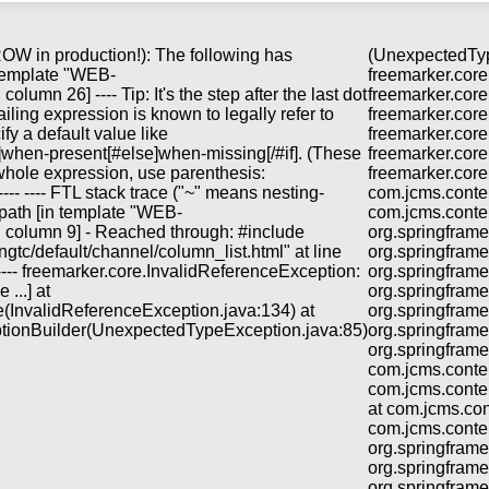
 in production!): The following has
(UnexpectedTyp
 template "WEB-
freemarker.core
olumn 26] ---- Tip: It's the step after the last dot
freemarker.core
e failing expression is known to legally refer to
freemarker.core
fy a default value like
freemarker.core
]when-present[#else]when-missing[/#if]. (These
freemarker.core
e whole expression, use parenthesis:
freemarker.core
-- ---- FTL stack trace ("~" means nesting-
com.jcms.conte
.path [in template "WEB-
com.jcms.conte
12, column 9] - Reached through: #include
org.springfram
ngtc/default/channel/column_list.html" at line
org.springfram
 ---- freemarker.core.InvalidReferenceException:
org.springfram
...] at
org.springframe
e(InvalidReferenceException.java:134) at
org.springframe
tionBuilder(UnexpectedTypeException.java:85)
org.springfram
org.springfram
com.jcms.conte
com.jcms.cont
at com.jcms.co
com.jcms.cont
org.springfram
org.springfram
org.springfram