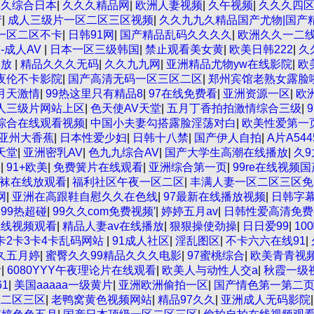
久久综合日本
|
久久久精品网
|
欧洲人妻视频
|
久午视频
|
久久久四
产
|
成人三级片一区二区三区视频
|
久久九九久精品国产尤物|国产
一区二区不卡
|
日韩91网
|
国产精品乱码久久久久
|
欧洲久久一二
-成人AV
|
日本一区三级韩国
|
禁止观看美女黄
|
欧美日韩222
|
久
播放
|
精品久久久无码
|
久久九九网
|
亚洲精品尤物yw在线影院
|
欧
夜伦不卡影院
|
国产高清无码一区三区二区
|
郑州宾馆老熟女露脸
月天激情
|
99热这里只有精品8
|
97在线免费看
|
亚洲资源一区
|
欧
人三级片网站上区
|
色天使AV天堂
|
五月丁香拍拍激情综合三级
|
综合在线观看视频
|
中国小夫妻勾搭露脸淫荡对白
|
欧美性爱第一
亚州大香蕉
|
日本性爱少妇
|
日韩十八禁
|
国产伊人自拍
|
A片A544
天堂
|
亚洲密乳AV
|
色九九综合AV
|
国产大学生高潮在线播放
|
久
锋
|
91+欧美
|
免费簧片在线观看
|
亚洲综合第一页
|
99re在线视频国
丝袜在线放观看
|
福利社区午夜一区二区
|
丰满人妻一区二区三区免
网
|
亚洲在高跟鞋自慰久久在色线
|
97最新在线播放视频
|
日韩字
|
99热超碰
|
99久久com免费视频′
|
婷婷五月av
|
日韩性爱高清免费
在线视频观看
|
精品人妻av在线播放
|
狠狠操使劲操
|
日日爱99
|
10
卡2卡3卡4卡乱码网站
|
91成人社区
|
淫乱图区
|
不卡六六在线91
|
久五月婷
|
蜜臀久久99精品久久久电影
|
97蜜桃综合
|
欧美青青视
看
|
6080YYY午夜理论片在线观看
|
欧美人与动性人交a
|
秋霞一级
1
|
美国aaaaa一级黄片
|
亚洲欧洲偷拍一区
|
国产情色第一第二
区二区三区
|
老鸭窝黄色视频网站
|
精品97久久
|
亚洲成人无码影院