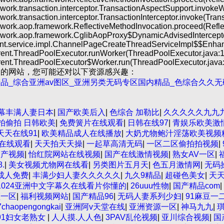
work.transaction.interceptor.TransactionAspectSupport.invokeW
work.transaction.interceptor.TransactionInterceptor.invoke(Trans
ework.aop.framework.ReflectiveMethodInvocation.proceed(Refle
ework.aop.framework.CglibAopProxy$DynamicAdvisedInterceptor
ent.service.impl.ChannelPageCreateThreadServiceImpl$$Enh
urrent.ThreadPoolExecutor.runWorker(ThreadPoolExecutor.java:1
rrent.ThreadPoolExecutor$Worker.run(ThreadPoolExecutor.java:
们的网站，您可能还对以下资源感兴趣：
品_综合亚洲av图区_亚洲另类无码专区国内精品_色综合久久无
一区二区亚洲AV 精品九九九三级片 亚洲姑娘按摩一级视频 女人
幕丰满人妻日本
|
国产欧美后入
|
色综合 加勒比
|
久久久久久九九
线视频播放 粉嫩视频免费在线播放 欧美黄片免费视频在线 最新亚
拍偷拍 日韩欧美
|
免费簧片在线观看
|
日韩在线97
|
青娱乐欧美激
站 日本人妻交换偷拍视频 国产激情免费网站 久久一日黄色电影
天天在线91
|
欧美精品成人在线播放
|
大奶尤物鲍汁淫荡欧美视频
色AV网站 久久亚洲A片COM人成A 日韩在线中文字幕91 肏屄啪
7在线观看
|
天天拍天天操
|
一起草高清无码
|
一区二区偷拍拍视频
|
噜噜噜噜 ,91精品国产91久久久久久青青 A级毛片精品久久无码
国产视频
|
怡红院网站在线视频
|
国产在线激情视频
|
熟女AV一区
|
美一区 国产精品久久久久久美女小逼 欧美一级特黄在线夜 在线
.
|
美女视频尤物网在线看
|
另类图片五月天
|
色五月激情网
|
无码
洲一二区 午夜影院免费观看黄色小电影 91欧美成人网站在线 欧
成人免费
|
丰满少妇人妻久久久久久
|
九久9精品
|
超碰色美女
|
天天
产99一区 国产免费黄色污污污 麻豆性爱视频中文字幕 avav大
1024亚洲中文字幕久在线看片你懂的
|
26uuu性物
|
国产精品com
|
黄色一区毛片 欧美日韩乱伦老熟妇 91久久精品一区二区三区蜜臀
频一区
|
福利视频网站
|
国产精品96
|
无码人妻系列少妇
|
91麻豆一
AV集中 日本免费成人麻豆 色妹姐一区二区 亚洲成人色综网 欧美
7chaopengongkai
|
亚洲阿v天堂在线
|
亚洲资源一区
|
神马九九
|
产在线观看一区 久久久久亚洲AV无码专区体验小说 国精品无码
91妇女老熟女
|
人人摸.人人色
|
3PAV乱伦视频
|
亚川综合视频
|
国