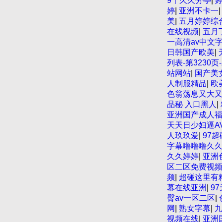
9丨久久分亭
|
婷
|
亚洲不卡一
美
|
五月婷婷综
在线视频
|
五月
一高清av中文
日韩国产欧美
|
列表-第323
站网站
|
国产美
人制服精品
|
欧
色翁荡息又大
品秘 入口黑人
|
亚洲国产成人
天天日少妇逼A
人玖玖爱
|
97
字幕噜噜噜久
久久婷婷
|
亚洲
区二区免费视
频
|
超碰这里有
幕在线亚洲
|
9
臀av一区二区
|
网
|
熟女字幕
|
视频在线
|
亚洲