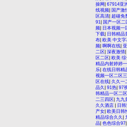
操网
|
67914
线视频
|
国产激
区高清
|
超碰免
91
|
国产一区二
频
|
日本视频一
下载
|
日韩精品
布
|
欧美 中文字
频
|
啊啊在线
|
二区
|
深夜激情
区二区
|
欧美 综
精品内射婷婷
乐
|
在线日韩精
视频一区二区
区在线
|
久久一
品久
|
91热
|
97
韩精品一区二
二三四区
|
九九
久久酒店
|
日韩
产女
|
欧美日韩
精品综合久久
|
品
|
色色综合97