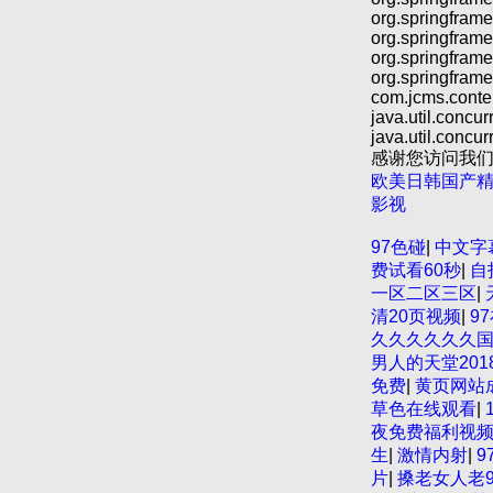
org.springframe
org.springframe
org.springfram
org.springfram
com.jcms.cont
java.util.conc
java.util.concu
感谢您访问我
欧美日韩国产精
影视
欧美3级网站 
97色碰
|
中文字
亚洲成人网站在
费试看60秒
|
自
高潮在线播放网
一区二区三区
|
久久久久 久久黄
清20页视频
|
9
区 亚洲成人噜
久久久久久久
无码高清日韩欧
男人的天堂2018
91手机在线亚
免费
|
黄页网站
国产精品 91国
草色在线观看
|
不卡高清 国产
夜免费福利视
少妇 第三区 
生
|
激情内射
|
9
婷 麻豆91国
片
|
搡老女人老