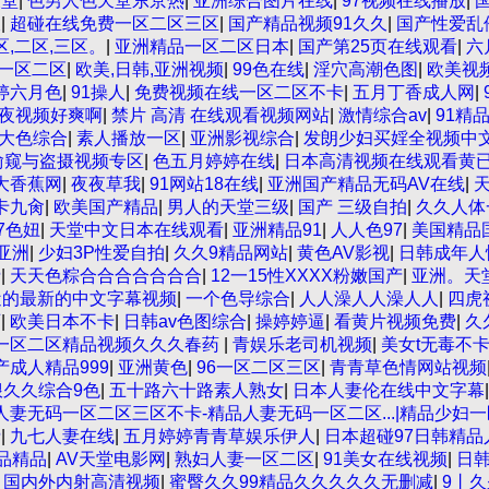
天堂
|
色男人色天堂东京热
|
亚洲综合图片在线
|
97视频在线播放
|
久
|
超碰在线免费一区二区三区
|
国产精品视频91久久
|
国产性爱乱
区,二区,三区。
|
亚洲精品一区二区日本
|
国产第25页在线观看
|
六
一区二区
|
欧美,日韩,亚洲视频
|
99色在线
|
淫穴高潮色图
|
欧美视
婷六月色
|
91操人
|
免费视频在线一区二区不卡
|
五月丁香成人网
|
夜视频好爽啊
|
禁片 高清 在线观看视频网站
|
激情综合av
|
91精
大色综合
|
素人播放一区
|
亚洲影视综合
|
发朗少妇买婬全视频中
偷窥与盗摄视频专区
|
色五月婷婷在线
|
日本高清视频在线观看黄
大香蕉网
|
夜夜草我
|
91网站18在线
|
亚洲国产精品无码AV在线
|
天
卡九肏
|
欧美国产精品
|
男人的天堂三级
|
国产 三级自拍
|
久久人体
7色妞
|
天堂中文日本在线观看
|
亚洲精品91
|
人人色97
|
美国精品
亚洲
|
少妇3P性爱自拍
|
久久9精品网站
|
黄色AV影视
|
日韩成年人
费
|
天天色粽合合合合合合合
|
12一15性XXXX粉嫩国产
|
亚洲。天
近的最新的中文字幕视频
|
一个色导综合
|
人人澡人人澡人人
|
四虎
页
|
欧美日本不卡
|
日韩av色图综合
|
操婷婷逼
|
看黄片视频免费
|
久
一区二区精品视频久久久春药
|
青娱乐老司机视频
|
美女t无毒不
产成人精品999
|
亚洲黄色
|
96一区二区三区
|
青青草色情网站视频
狠久久综合9色
|
五十路六十路素人熟女
|
日本人妻伦在线中文字幕
人妻无码一区二区三区不卡-精品人妻无码一区二区...|精品少妇
费
|
九七人妻在线
|
五月婷婷青青草娱乐伊人
|
日本超碰97日韩精品
品精品
|
AV天堂电影网
|
熟妇人妻一区二区
|
91美女在线视频
|
日
|
国内外内射高清视频
|
蜜臀久久99精品久久久久久无删减
|
9丨