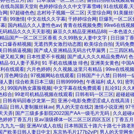
婷婷色色五月
|
国产日本顶级一区二区三区
|
偷拍自拍在线视频观
|
在线岛国新天堂8
|
色婷婷综合久久中文字幕雪峰
|
91在线观看,
合网
|
97超碰色色
|
志村玲子视频一区二区
|
天堂综合网
|
91美腿
丁香
|
99激情
|
中文在线久久字幕
|
干婷婷综合网
|
巨爆乳一区二区
字幕
|
国内精品久久人妻性色av
|
青青在线视频免费
|
99re6在线
无码精品久久久天天影视
|
麻豆久久精品亚洲精品88
|
一本色道久
0页-精品国产一区二区三区香蕉 久久99熟女人妻中文字
|
日日操丁
女口爆吞精视频
|
无遮挡男女激烈动态图
|
欧美综合自拍
|
无码免
美日韩插逼视频
|
国产成人亚洲精品无码古代早漏男
|
二三四区精
又硬又粗又爽
|
日本性爱不卡视频
|
国产成人久久久精品免费AV
|
色
精品-91人妻子系列
|
91 手机在线播放 绯色
|
亚洲美女黄色
|
中国
福利在线观看
|
六月色婷婷
|
久久视频,这里只有精品
|
99re在线
V
|
淫色网综合
|
97视频网站在线观看
|
日韩国产十八禁
|
日韩特一
超碰人妻
|
综合欧美日本三级
|
日韩99999色
|
午夜福利 成人 91
|
密
久久
|
99国内熟女露脸视频
|
中文字幕在线免费观看
|
乱论91
|
久久
色棕合
|
99老司机精品视频在线观看
|
日韩有码一区三区
|
超碰超
频
|
日韩有码回春沙龙第一页
|
亚洲小电影免费涩涩成人在线高清
|
精品
|
日韩人妻制服丝袜av
|
男人的天堂在线2
|
激情小说亚洲
|
97
7天天弄
|
国产三级多多影院2022国产AA一级毛片无码
|
久久超碰a
色婷婷丁香五月
|
亚av顶级裸体一区二区三区四区五区
|
丁香五月
九九九九一级
|
亚洲AV成人在线
|
日本韩国五十路六十路七十路老
国产欧美日韩人妻日中文
|
东京热毛片177b2viP
|
男人的天堂网免