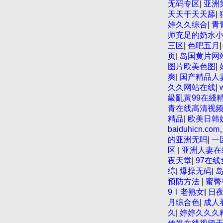
黄色毛片在线观
无码专区
|
亚洲
电影频道一区二
天天干天天舔
|
日韩成人av三
婷久久综合
|
青
久久亚洲中文字
师充足的奶水
不卡在线在线观
三区
|
色吧五月
国产迷奸清纯美
页
|
岛国黄片网
品视频在线91T
图片欧美色图
|
欧美一区二区 
爽
|
国产精品人
性生活电影 精
久久网站在线
|
产精品夜色一区
級亂黃99在綫
黄色观看 91
青在线高清视
精品欧美二区三
精品
|
欧美日韩妖
线 在线免费观
baiduhicn.co
人妻一区二区三
的亚洲无吗
|
一
网 91孕妇一
区
|
亚洲人妻在
色片美女 日韩
夜天堂
|
97在
月天 大香蕉国欧
综
|
爆操无码
|
岛
字幕天天更新 
预防方法
|
蜜臀
视频 香蕉黄色
9Ⅰ老熟女
|
日
国产乱码精品95
月综合色
|
成人
韩黄色影片 人
久
|
婷婷久久久