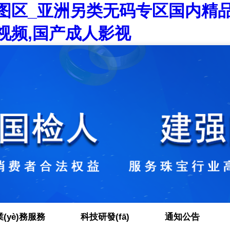
v图区_亚洲另类无码专区国内精
费视频,国产成人影视
業(yè)務服務
科技研發(fā)
通知公告