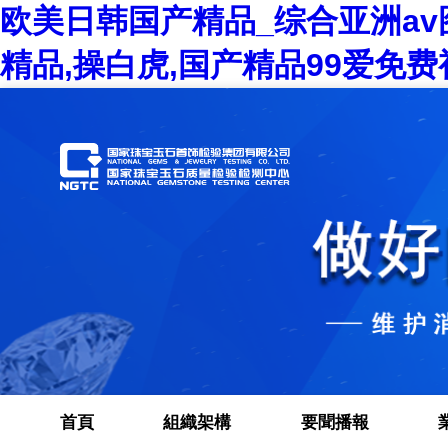
欧美日韩国产精品_综合亚洲a
精品,操白虎,国产精品99爱免
首頁
組織架構
要聞播報