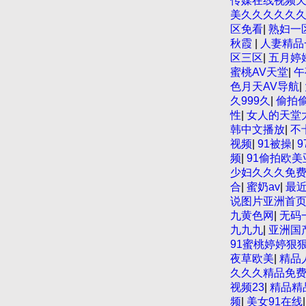
传媒在线视频
美久久久久久
区免看
|
熟妇一
秋霞
|
人妻精品
区三区
|
五月婷
蜜桃AV天堂
|
午
色月天AV导航
|
久999久
|
偷拍
性
|
女人的天堂
韩中文播放
|
不
视频
|
91被操
|
9
频
|
91偷拍欧美
少妇久久久免
合
|
蜜奶av
|
最
说图片亚洲首
九黄色网
|
无码
九九九
|
亚洲国
91蜜桃婷婷狠
夜草欧美
|
精品
久久久精品免
视频23
|
精品精
频
|
美女91在线